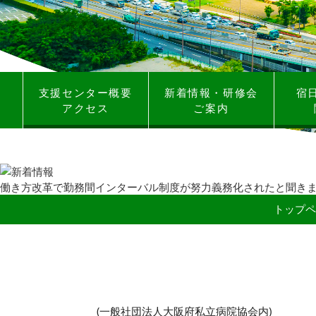
支援センター概要
新着情報・研修会
宿
アクセス
ご案内
働き方改革で勤務間インターバル制度が努力義務化されたと聞き
トップペ
(一般社団法人大阪府私立病院協会内)