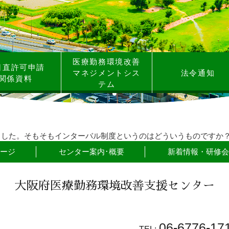
医療勤務環境改善
日直許可申請
マネジメントシス
法令通知
関係資料
テム
ました。そもそもインターバル制度というのはどういうものですか
ージ
センター案内･概要
新着情報・研修会
大阪府医療勤務環境改善支援センター
06-6776-17